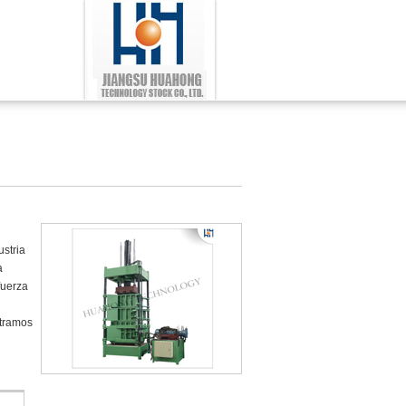
ustria
a
fuerza
ntramos