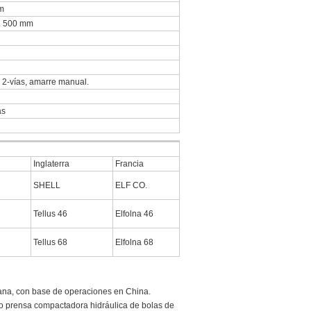
m
. 500 mm
 2-vías, amarre manual.
as
Inglaterra
Francia
SHELL
ELF CO.
Tellus 46
Elfolna 46
Tellus 68
Elfolna 68
ana, con base de operaciones en China.
o prensa compactadora hidráulica de bolas de