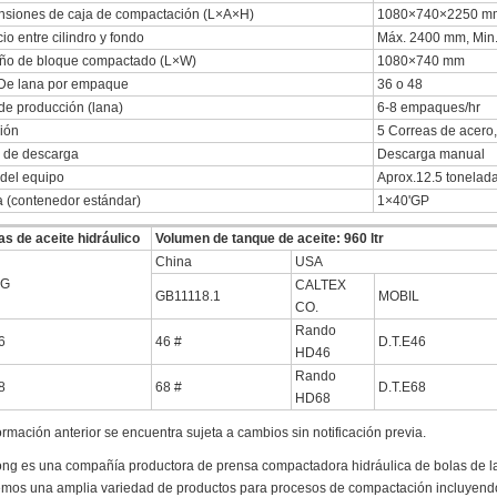
siones de caja de compactación (L×A×H)
1080×740×2250 m
io entre cilindro y fondo
Máx. 2400 mm, Min
ño de bloque compactado (L×W)
1080×740 mm
De lana por empaque
36 o 48
de producción (lana)
6-8 empaques/hr
ión
5 Correas de acero,
 de descarga
Descarga manual
del equipo
Aprox.12.5 tonelad
 (contenedor estándar)
1×40'GP
s de aceite hidráulico
Volumen de tanque de aceite: 960 ltr
China
USA
VG
CALTEX
GB11118.1
MOBIL
CO.
Rando
6
46 #
D.T.E46
HD46
Rando
8
68 #
D.T.E68
HD68
ormación anterior se encuentra sujeta a cambios sin notificación previa.
g es una compañía productora de prensa compactadora hidráulica de bolas de l
mos una amplia variedad de productos para procesos de compactación incluyend