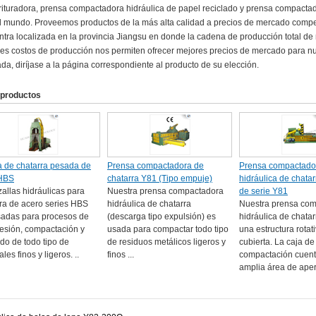
trituradora, prensa compactadora hidráulica de papel reciclado y prensa compactado
l mundo. Proveemos productos de la más alta calidad a precios de mercado competi
tra localizada en la provincia Jiangsu en donde la cadena de producción total d
s costos de producción nos permiten ofrecer mejores precios de mercado para n
ada, diríjase a la página correspondiente al producto de su elección.
 productos
a de chatarra pesada de
Prensa compactadora de
Prensa compactado
 HBS
chatarra Y81 (Tipo empuje)
hidráulica de chata
zallas hidráulicas para
Nuestra prensa compactadora
de serie Y81
ra de acero series HBS
hidráulica de chatarra
Nuestra prensa co
sadas para procesos de
(descarga tipo expulsión) es
hidráulica de chatar
esión, compactación y
usada para compactar todo tipo
una estructura rotati
ado de todo tipo de
de residuos metálicos ligeros y
cubierta. La caja de
les finos y ligeros. ..
finos ...
compactación cuent
amplia área de apert