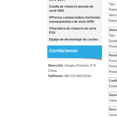
Tipo
Cizalla de chatarra pesada de
Poten
serie HBS
Veloc
HPrensa compactadora horizontal
Espec
semiautomática de serie HPM
Trituradora de chatarra de serie
Siste
PSX
Tipo
Equipo de desmontaje de coches
Despl
Presi
Contáctenos
Pará
Fuerz
Dirección:
Jiangsu Province, P. R.
Fuerz
China
Presi
Teléfonos:
+86-510-86223534
Confi
Empaq
Siste
Válvu
Descr
Tamañ