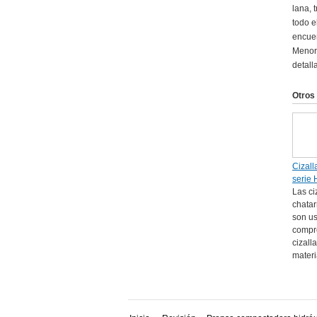
lana, 
todo e
encuen
Menore
detall
Otros
Cizall
serie
Las ci
chatar
son u
compr
cizall
materia