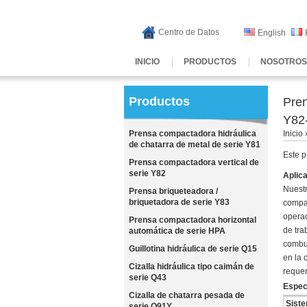
Centro de Datos
English
INICIO
PRODUCTOS
NOSOTROS
Productos
Pren
Y82
Prensa compactadora hidráulica
Inicio
de chatarra de metal de serie Y81
Este p
Prensa compactadora vertical de
serie Y82
Aplic
Nuestr
Prensa briqueteadora /
briquetadora de serie Y83
compac
operac
Prensa compactadora horizontal
de tra
automática de serie HPA
combus
Guillotina hidráulica de serie Q15
en la 
Cizalla hidráulica tipo caimán de
requer
serie Q43
Espec
Cizalla de chatarra pesada de
Siste
serie Q91Y