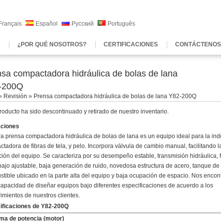
Français
Español
Русский
Português
¿POR QUÉ NOSOTROS?
CERTIFICACIONES
CONTÁCTENOS
sa compactadora hidráulica de bolas de lana
-200Q
»
Revisión
» Prensa compactadora hidráulica de bolas de lana Y82-200Q
roducto ha sido descontinuado y retirado de nuestro inventario.
aciones
a prensa compactadora hidráulica de bolas de lana es un equipo ideal para la ind
tadora de fibras de tela, y pelo. Incorpora válvula de cambio manual, facilitando l
ión del equipo. Se caracteriza por su desempeño estable, transmisión hidráulica, 
bajo ajustable, baja generación de ruido, novedosa estructura de acero, tanque de
tible ubicado en la parte alta del equipo y baja ocupación de espacio. Nos enco
capacidad de diseñar equipos bajo diferentes especificaciones de acuerdo a los
imientos de nuestros clientes.
ificaciones de Y82-200Q
ma de potencia (motor)