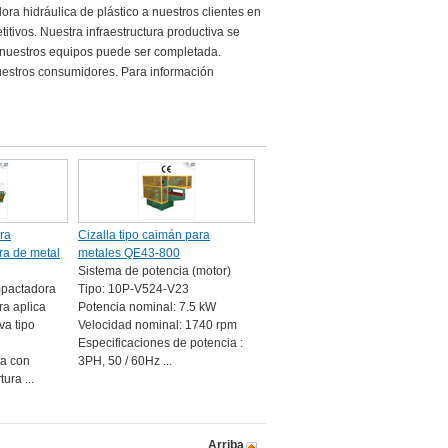
ra hidráulica de plástico a nuestros clientes en
tivos. Nuestra infraestructura productiva se
e nuestros equipos puede ser completada.
uestros consumidores. Para información
ra
Cizalla tipo caimán para
rra de metal
metales QE43-800
Sistema de potencia (motor)
mpactadora
Tipo: 10P-V524-V23
ra aplica
Potencia nominal: 7.5 kW
va tipo
Velocidad nominal: 1740 rpm
Especificaciones de potencia :
a con
3PH, 50 / 60Hz ...
ura ...
Arriba