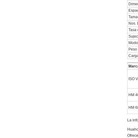
Dimen
Espac
Tama
Nos. 
Tasa 
Sujec
Modo
Peso 
Carga
Marca
ISO 
HM 4
HM 6
La inf
Huahon
Ofrece