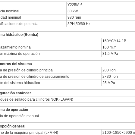
Y225M-6
cia nominal
30 kW
idad nominal
980 rpm
ificaciones de potencia
3PH,50/60 Hz
ma hidráulico (Bomba)
160YCY14-1B
azamiento nominal
160 ml/r
ón máxima de operación
31.5 MPa
metros del sistema
a de presión de cilindro principal
200 Ton
a de presión de cilindro de aseguramiento
2×30 Ton
ón del sistema hidráulico
25 MPa
guración estándar
ues de sellado para cilindros NOK (JAPAN)
ma de operación
la de operación manual
ipción general
o de la máquina principal (L×A×H)
2100×1850×5900 