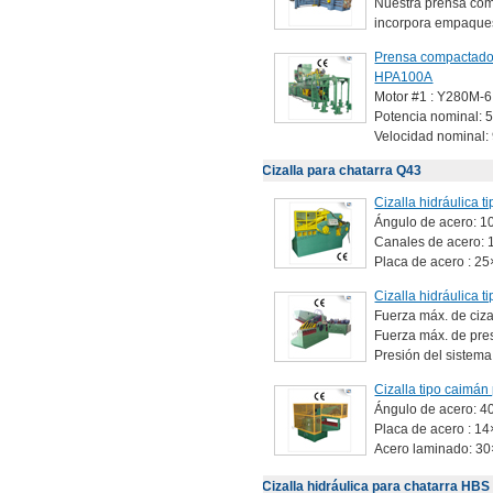
Nuestra prensa com
incorpora empaques 
Prensa compactador
HPA100A
Motor #1 : Y280M-6
Potencia nominal: 
Velocidad nominal:
Cizalla para chatarra Q43
Cizalla hidráulica 
Ángulo de acero: 
Canales de acero:
Placa de acero : 
Cizalla hidráulica 
Fuerza máx. de ciza
Fuerza máx. de pre
Presión del sistema
Cizalla tipo caimá
Ángulo de acero: 
Placa de acero : 
Acero laminado: 3
Cizalla hidráulica para chatarra HBS