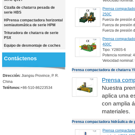
Velocidad nominal:
Cizalla de chatarra pesada de
Prensa compactador
serie HBS
250C
Fuerza de presión d
HPrensa compactadora horizontal
semiautomática de serie HPM
Fuerza de presión d
Fuerza de presión d
Trituradora de chatarra de serie
PSX
Prensa compactador
400C
Equipo de desmontaje de coches
Tipo: Y280S-6
Potencia nominal: 4
Contáctenos
Velocidad nominal:
Prensa compactadora de chatarra Y8
Dirección:
Jiangsu Province, P. R.
Prensa comp
China
Nuestra pren
Teléfonos:
+86-510-86223534
aplica una e
con amplia á
materiales.
Prensa compactadora hidráulica de p
Prensa compactadora