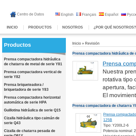
Centro de Datos
English
Français
Español
Русс
INICIO
PRODUCTOS
NOSOTROS
¿POR QUÉ NOSOTROS
Inicio
» Revisión
Productos
Prensa compactadora hidráulica de c
Prensa compactadora hidráulica
Prensa compa
de chatarra de metal de serie Y81
Nuestra pren
Prensa compactadora vertical de
serie Y82
rotativa tip
Prensa briqueteadora /
apertura, fac
briquetadora de serie Y83
El movimient
Prensa compactadora horizontal
automática de serie HPA
Prensa compactadora de chatarra Y8
Guillotina hidráulica de serie Q15
Prensa compactador
Cizalla hidráulica tipo caimán de
125B
serie Q43
Tipo: Y200L2-6
Cizalla de chatarra pesada de
Potencia nominal: 
serie Q91Y