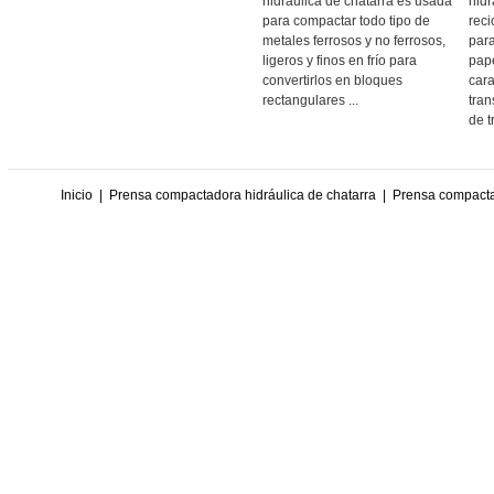
hidráulica de chatarra es usada
hidr
para compactar todo tipo de
reci
metales ferrosos y no ferrosos,
para
ligeros y finos en frío para
pape
convertirlos en bloques
cara
rectangulares ...
tran
de t
Inicio
|
Prensa compactadora hidráulica de chatarra
|
Prensa compactad