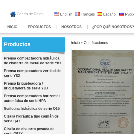
Centro de Datos
English
Français
Español
Русс
INICIO
PRODUCTOS
NOSOTROS
¿POR QUÉ NOSOTROS
Inicio
» Certificaciones
Productos
Prensa compactadora hidráulica
de chatarra de metal de serie Y81
Prensa compactadora vertical de
serie Y82
Prensa briqueteadora /
briquetadora de serie Y83
Prensa compactadora horizontal
automática de serie HPA
Guillotina hidráulica de serie Q15
Cizalla hidráulica tipo caimán de
serie Q43
Cizalla de chatarra pesada de
serie Q91Y