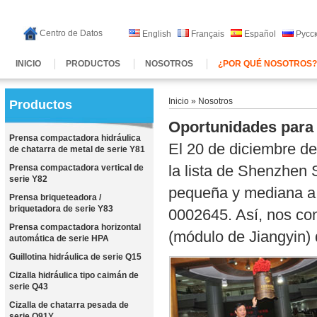
Centro de Datos
English
Français
Español
Русс
INICIO
PRODUCTOS
NOSOTROS
¿POR QUÉ NOSOTROS
Inicio
» Nosotros
Productos
Oportunidades para
Prensa compactadora hidráulica
El 20 de diciembre d
de chatarra de metal de serie Y81
la lista de Shenzhe
Prensa compactadora vertical de
serie Y82
pequeña y mediana a t
Prensa briqueteadora /
briquetadora de serie Y83
0002645. Así, nos co
Prensa compactadora horizontal
(módulo de Jiangyin) 
automática de serie HPA
Guillotina hidráulica de serie Q15
Cizalla hidráulica tipo caimán de
serie Q43
Cizalla de chatarra pesada de
serie Q91Y