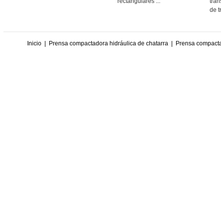
rectangulares ...
tran
de t
Inicio
|
Prensa compactadora hidráulica de chatarra
|
Prensa compactad