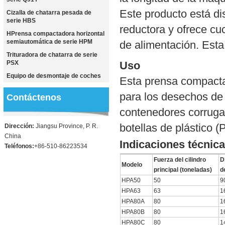
Este producto está di
Cizalla de chatarra pesada de
serie HBS
reductora y ofrece cu
HPrensa compactadora horizontal
semiautomática de serie HPM
de alimentación. Esta
Trituradora de chatarra de serie
PSX
Uso
Equipo de desmontaje de coches
Esta prensa compacta
para los desechos de 
Contáctenos
contenedores corrugad
botellas de plástico (
Dirección:
Jiangsu Province, P. R.
China
Indicaciones técnic
Teléfonos:
+86-510-86223534
Fuerza del cilindro
D
Modelo
principal (toneladas)
d
HPA50
50
9
HPA63
63
1
HPA80A
80
1
HPA80B
80
1
HPA80C
80
1