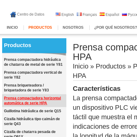
Centro de Datos
English
Français
Español
Русс
INICIO
PRODUCTOS
NOSOTROS
¿POR QUÉ NOSOTROS
Prensa compact
Productos
HPA
Prensa compactadora hidráulica
de chatarra de metal de serie Y81
Inicio
»
Productos
» P
Prensa compactadora vertical de
HPA
serie Y82
Prensa briqueteadora /
Características
briquetadora de serie Y83
La prensa compactado
Prensa compactadora horizontal
automática de serie HPA
un dispositivo PLC v
Guillotina hidráulica de serie Q15
táctil que muestra el
Cizalla hidráulica tipo caimán de
serie Q43
indicaciones de error
Cizalla de chatarra pesada de
la longitud de la máqu
serie Q91Y