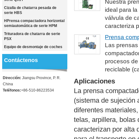
Nuestra pren
Cizalla de chatarra pesada de
ideal para la
serie HBS
válvula de c
HPrensa compactadora horizontal
caracteriza 
semiautomática de serie HPM
Trituradora de chatarra de serie
Prensa comp
PSX
Las prensas 
Equipo de desmontaje de coches
compactadora
Contáctenos
procesos de
reciclable (c
Dirección:
Jiangsu Province, P. R.
Aplicaciones
China
La prensa compactador
Teléfonos:
+86-510-86223534
(sistema de sujeción
diferentes materiales
telas, arpillera, bola
caracterizan por alta
para el transporte en