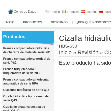
Centro de Datos
English
Français
Español
Русс
INICIO
PRODUCTOS
NOSOTROS
¿POR QUÉ NOSOTROS
Cizalla hidrául
Productos
HBS-630
Prensa compactadora hidráulica
Inicio
»
Revisión
» Ci
de chatarra de metal de serie Y81
Prensa compactadora vertical de
Este producto ha sido
serie Y82
Prensa briqueteadora /
briquetadora de serie Y83
Prensa compactadora horizontal
automática de serie HPA
Guillotina hidráulica de serie Q15
Cizalla hidráulica tipo caimán de
serie Q43
Cizalla de chatarra pesada de
serie Q91Y