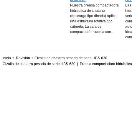
delantera)
HP
Nuestra prensa compactadora
Las
hidráulica de chatarra
hidr
(descarga tipo directa) aplica
ser
una estructura rotativa tipo
com
cubierta. La caja de
aut
compactación cuenta con ...
ide
com
Inicio
»
Revisión
» Cizalla de chatarra pesada de serie HBS-630
Cizalla de chatarra pesada de serie HBS-630
|
Prensa compactadora hidráulica